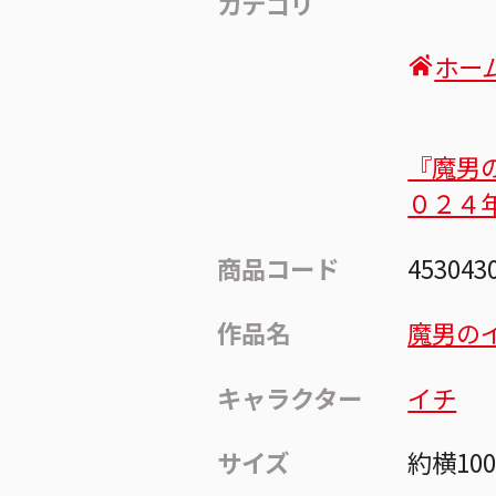
カテゴリ
ホー
『魔男
０２４
商品コード
453043
作品名
魔男の
キャラクター
イチ
サイズ
約横10