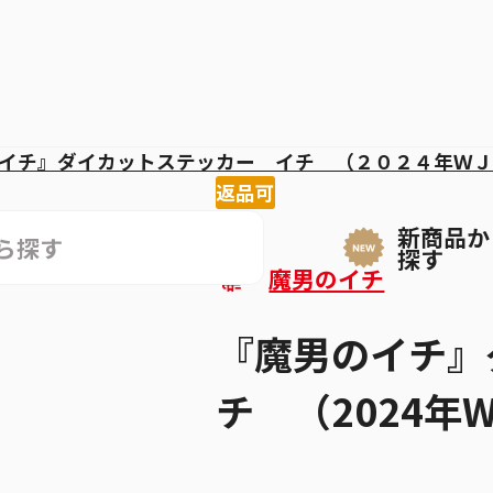
イチ』ダイカットステッカー イチ （２０２４年ＷＪ
返品可
新商品か
探す
魔男のイチ
『魔男のイチ』
チ （2024年W