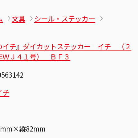
ム
文具
シール・ステッカー
のイチ』ダイカットステッカー イチ （２
年ＷＪ４１号） ＢＦ３
0563142
イチ
0mm×縦82mm