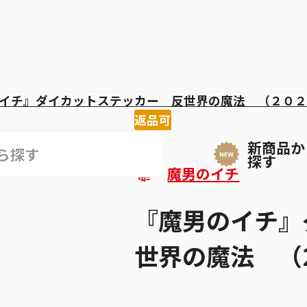
イチ』ダイカットステッカー 反世界の魔法 （２０２
返品可
新商品か
探す
魔男のイチ
『魔男のイチ』
世界の魔法 （2