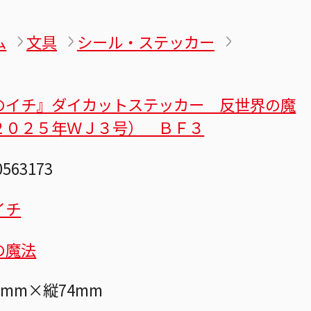
ム
文具
シール・ステッカー
のイチ』ダイカットステッカー 反世界の魔
２０２５年ＷＪ３号） ＢＦ３
0563173
イチ
の魔法
0mm×縦74mm