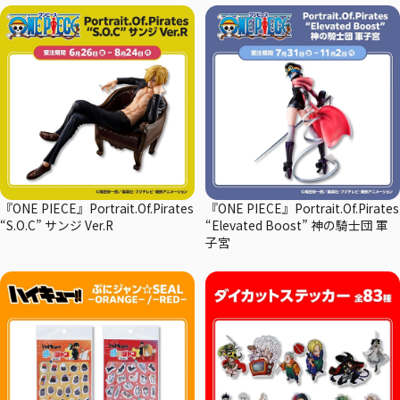
『ONE PIECE』Portrait.Of.Pirates
『ONE PIECE』Portrait.Of.Pirates
“S.O.C” サンジ Ver.R
“Elevated Boost” 神の騎士団 軍
子宮