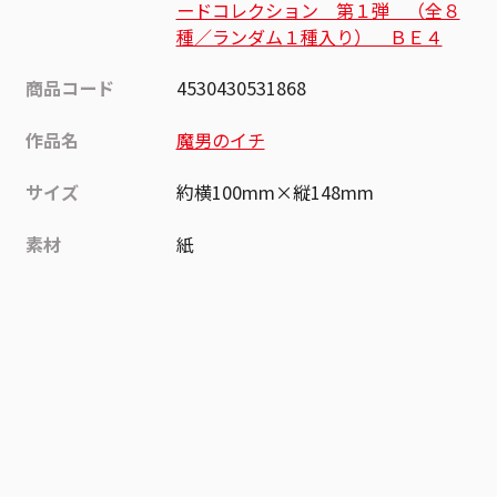
ードコレクション 第１弾 （全８
種／ランダム１種入り） ＢＥ４
商品コード
4530430531868
作品名
魔男のイチ
サイズ
約横100mm×縦148mm
素材
紙
作品
魔男のイチ