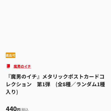
1
5
返品可
魔男のイチ
『魔男のイチ』メタリックポストカードコ
レクション 第1弾 (全8種／ランダム1種
入り)
440
円
税込