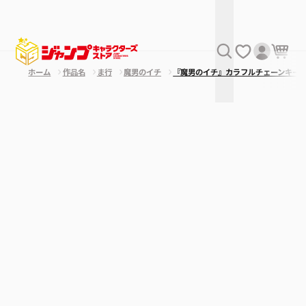
ホーム
作品名
ま行
魔男のイチ
『魔男のイチ』カラフルチェーンキー