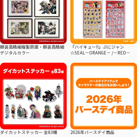
額装高精細複製原画・額装高精細
『ハイキュー!!』ぷにジャン
デジタルカラー
☆SEAL－ORANGE－ /－RED－
ダイカットステッカー 全83種
2026年バースデイ商品