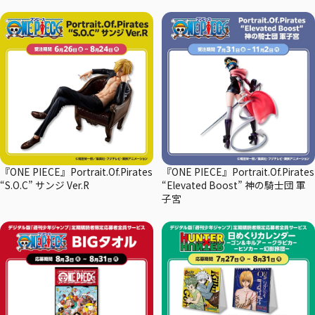
『ONE PIECE』Portrait.Of.Pirates
『ONE PIECE』Portrait.Of.Pirates
“S.O.C” サンジ Ver.R
“Elevated Boost” 神の騎士団 軍
子宮