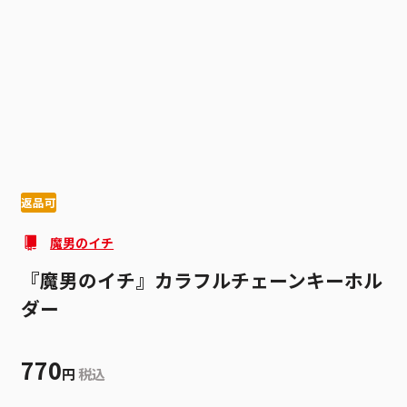
1
2
返品可
魔男のイチ
『魔男のイチ』カラフルチェーンキーホル
ダー
770
円
税込