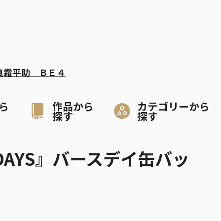
眞霜平助 ＢＥ４
ら
作品から
カテゴリーから
探す
探す
 DAYS』バースデイ缶バッ