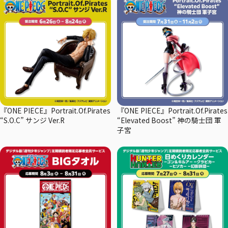
『ONE PIECE』Portrait.Of.Pirates
『ONE PIECE』Portrait.Of.Pirates
“S.O.C” サンジ Ver.R
“Elevated Boost” 神の騎士団 軍
子宮