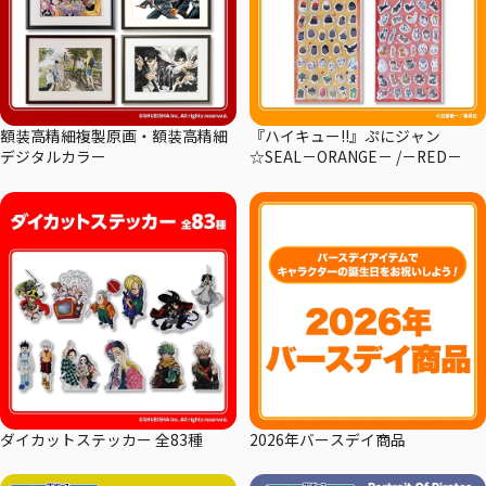
額装高精細複製原画・額装高精細
『ハイキュー!!』ぷにジャン
デジタルカラー
☆SEAL－ORANGE－ /－RED－
ダイカットステッカー 全83種
2026年バースデイ商品