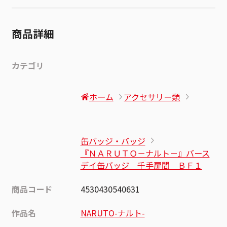
商品詳細
カテゴリ
ホーム
アクセサリー類
缶バッジ・バッジ
『ＮＡＲＵＴＯ－ナルト－』バース
デイ缶バッジ 千手扉間 ＢＦ１
商品コード
4530430540631
作品名
NARUTO-ナルト-