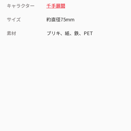
キャラクター
千手扉間
サイズ
約直径75mm
素材
ブリキ、紙、鉄、PET
作品
NARUTO-ナルト-
お気に入り作品に登録する