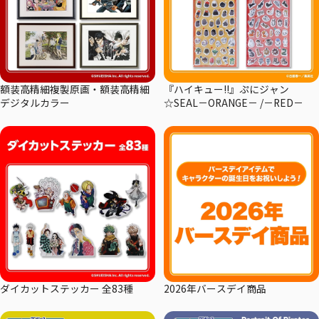
額装高精細複製原画・額装高精細
『ハイキュー!!』ぷにジャン
デジタルカラー
☆SEAL－ORANGE－ /－RED－
ダイカットステッカー 全83種
2026年バースデイ商品