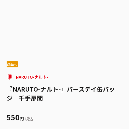
1
4
返品可
NARUTO-ナルト-
『NARUTO-ナルト-』バースデイ缶バッ
ジ 千手扉間
550
円
税込