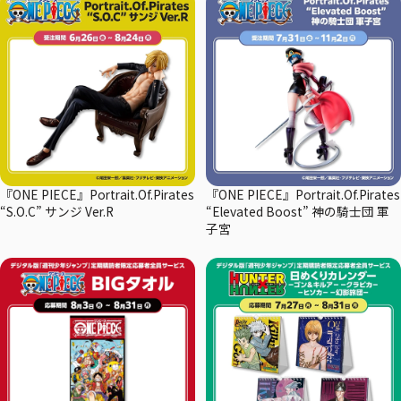
『ONE PIECE』Portrait.Of.Pirates
『ONE PIECE』Portrait.Of.Pirates
“S.O.C” サンジ Ver.R
“Elevated Boost” 神の騎士団 軍
子宮