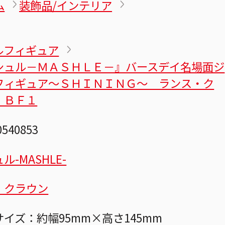
ム
装飾品/インテリア
ルフィギュア
シュル－ＭＡＳＨＬＥ－』バースデイ名場面ジ
フィギュア～ＳＨＩＮＩＮＧ～ ランス・ク
 ＢＦ１
0540853
ル-MASHLE-
・クラウン
イズ：約幅95mm×高さ145mm