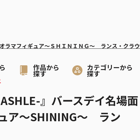
オラマフィギュア～ＳＨＩＮＩＮＧ～ ランス・クラウ
ら
作品から
カテゴリーから
探す
探す
-
ASHLE-』バースデイ名場面
ア～SHINING～ ラン