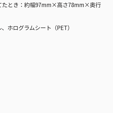
てたとき：約幅97mm×高さ78mm×奥行
ル、ホログラムシート（PET）