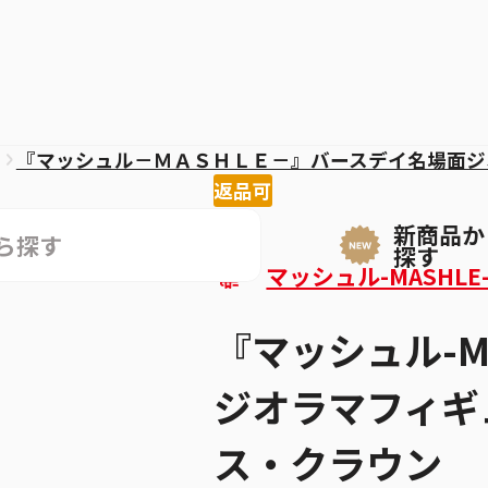
『マッシュル－ＭＡＳＨＬＥ－』バースデイ名場面ジ
返品可
新商品か
探す
マッシュル-MASHLE
『マッシュル-M
ジオラマフィギュ
ス・クラウン