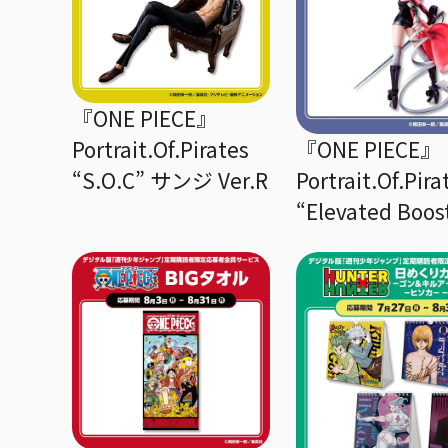
『ONE PIECE』
『ONE PIECE』
Portrait.Of.Pirates
Portrait.Of.Pira
“S.O.C” サンジ Ver.R
“Elevated Boo
騎士団 軍子宮