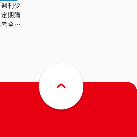
「週刊少
」定期購
募者全員
アオのハ
ラムクリ
セット