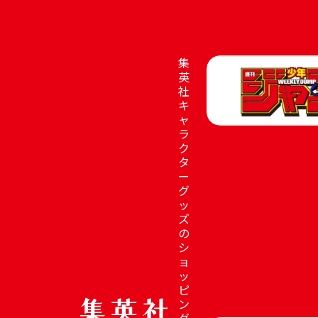
集
英
社
キ
ャ
ラ
ク
タ
ー
グ
ッ
ズ
の
シ
ョ
ッ
ピ
ン
グ