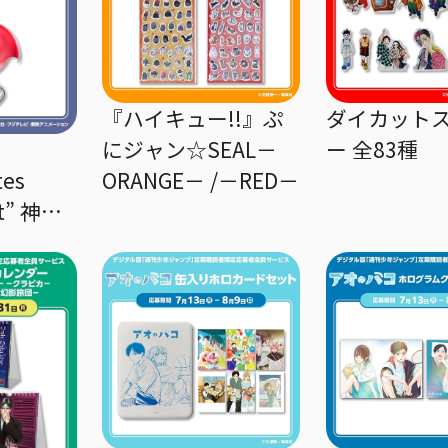
『ハイキュー!!』ぷ
ダイカット
にジャン☆SEAL－
ー 全83種
tes
ORANGE－ /－RED－
st” 神の