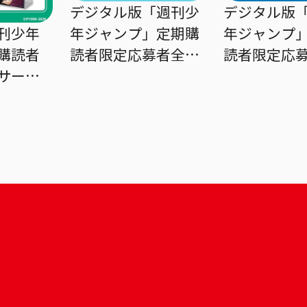
デジタル版「週刊少
デジタル版
刊少年
年ジャンプ」定期購
年ジャンプ
購読者
読者限定応募者全員
読者限定応
サービ
サービス『アオのハ
サービス『
コ』缶入りホロカー
コ』ホログ
UNTER』
ドセット
アポスター
ダー