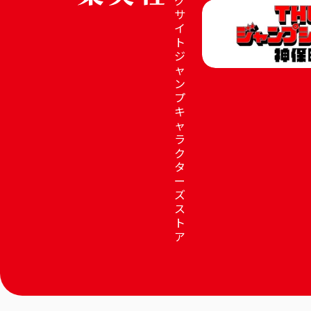
サ
イ
ト
ジ
ャ
ン
プ
キ
ャ
ラ
ク
タ
ー
ズ
ス
ト
ア