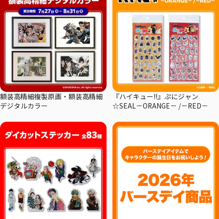
額装高精細複製原画・額装高精細
『ハイキュー!!』ぷにジャン
デジタルカラー
☆SEAL－ORANGE－ /－RED－