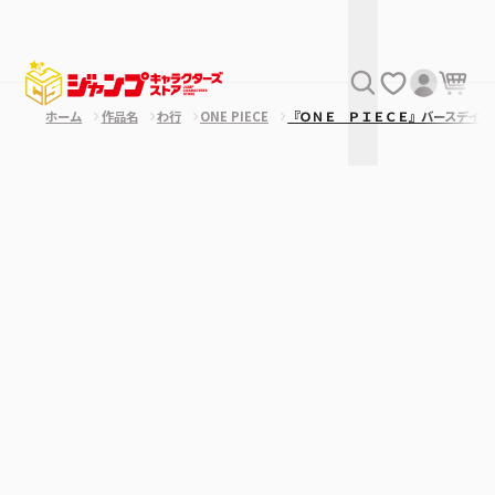
ホーム
作品名
わ行
ONE PIECE
『ＯＮＥ ＰＩＥＣＥ』バースデイア