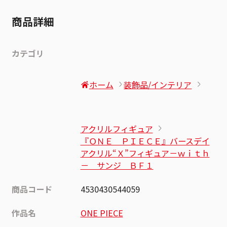
商品詳細
カテゴリ
ホーム
装飾品/インテリア
アクリルフィギュア
『ＯＮＥ ＰＩＥＣＥ』バースデイ
アクリル“Ｘ”フィギュア－ｗｉｔｈ
－ サンジ ＢＦ１
商品コード
4530430544059
作品名
ONE PIECE