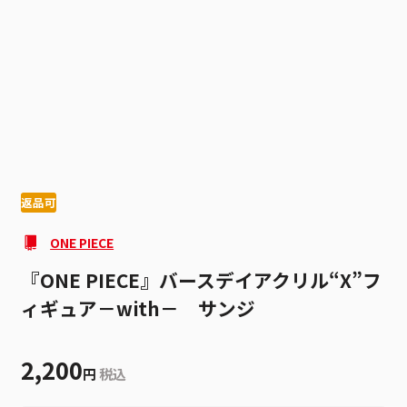
1
2
返品可
ONE PIECE
『ONE PIECE』バースデイアクリル“X”フ
ィギュア－with－ サンジ
2,200
円
税込