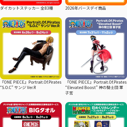
ダイカットステッカー 全83種
2026年バースデイ商品
『ONE PIECE』Portrait.Of.Pirates
『ONE PIECE』Portrait.Of.Pirates
“S.O.C” サンジ Ver.R
“Elevated Boost” 神の騎士団 軍
子宮