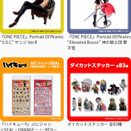
『ONE PIECE』Portrait.Of.Pirates
『ONE PIECE』Portrait.Of.Pirates
“S.O.C” サンジ Ver.R
“Elevated Boost” 神の騎士団 軍
子宮
『ハイキュー!!』ぷにジャン
ダイカットステッカー 全83種
☆SEAL－ORANGE－ /－RED－