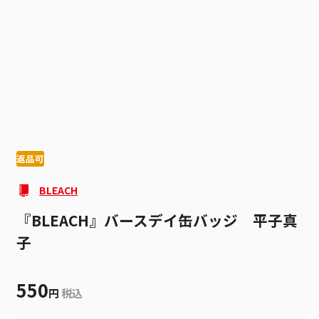
1
4
返品可
BLEACH
『BLEACH』バースデイ缶バッジ 平子真
子
550
円
税込