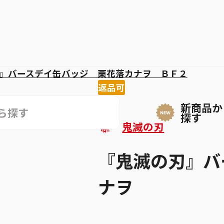
』バースデイ缶バッジ 栗花落カナヲ ＢＦ２
返品可
新商品か
探す
鬼滅の刃
『鬼滅の刃』バ
ナヲ