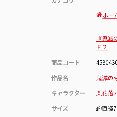
ホー
『鬼滅
Ｆ２
商品コード
453043
作品名
鬼滅の
キャラクター
栗花落
サイズ
約直径7