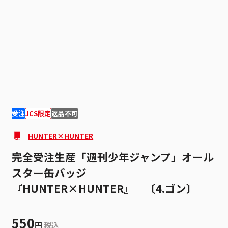
1
1
受注
JCS限定
返品不可
HUNTER×HUNTER
完全受注生産「週刊少年ジャンプ」オール
スター缶バッジ
『HUNTER×HUNTER』 〔4.ゴン〕
550
円
税込