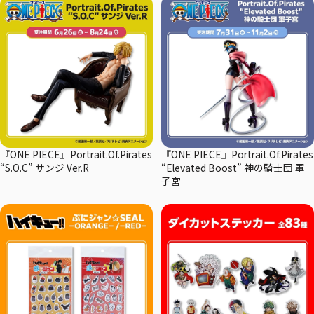
『ONE PIECE』Portrait.Of.Pirates
『ONE PIECE』Portrait.Of.Pirates
“S.O.C” サンジ Ver.R
“Elevated Boost” 神の騎士団 軍
子宮