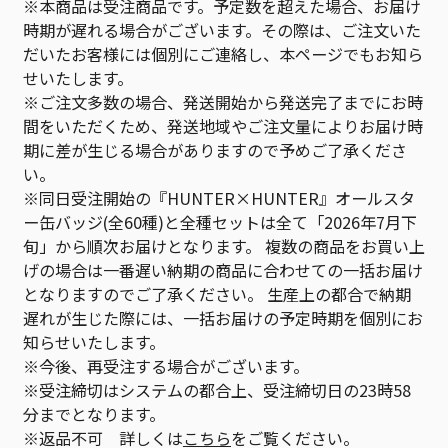
※本商品は受注商品です。予定数を超えた場合、お届け
時期が遅れる場合がございます。その際は、ご注文いた
だいたお客様には個別にご連絡し、本ページでもお知ら
せいたします。
※ご注文多数の場合、発送開始から発送完了までにお時
間をいただくため、発送地域やご注文量によりお届け時
期に差が生じる場合がありますので予めご了承くださ
い。
※同日受注開始の『HUNTER×HUNTER』オールスタ
ー缶バッジ(全60種)と全種セットは全て「2026年7月下
旬」から順次お届けとなります。 複数の商品をお買い上
げの場合は一番遅い納期の商品に合わせての一括お届け
となりますのでご了承ください。 生産上の都合で納期
遅れが生じた際には、一括お届けの予定時期を個別にお
知らせいたします。
※今後、再受注する場合がございます。
※受注締切はシステムの都合上、受注締切日の23時58
分までとなります。
※返品不可 詳しくは
こちら
をご覧ください。