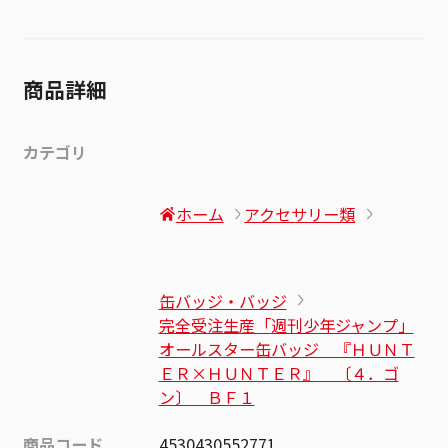
商品詳細
カテゴリ
ホーム
アクセサリー類
缶バッジ・バッジ
完全受注生産「週刊少年ジャンプ」
オールスター缶バッジ 『ＨＵＮＴ
ＥＲ×ＨＵＮＴＥＲ』 〔４．ゴ
ン〕 ＢＦ１
商品コード
4530430552771