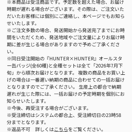
※本商品は受注商品です。予定数を超えた場合、お届け
時期が遅れる場合がございます。その際は、ご注文いた
だいたお客様には個別にご連絡し、本ページでもお知ら
せいたします。
※ご注文多数の場合、発送開始から発送完了までにお時
間をいただくため、発送地域やご注文量によりお届け時
期に差が生じる場合がありますので予めご了承くださ
い。
※同日受注開始の『HUNTER×HUNTER』オールスタ
ー缶バッジ(全60種)と全種セットは全て「2026年7月下
旬」から順次お届けとなります。 複数の商品をお買い上
げの場合は一番遅い納期の商品に合わせての一括お届け
となりますのでご了承ください。 生産上の都合で納期
遅れが生じた際には、一括お届けの予定時期を個別にお
知らせいたします。
※今後、再受注する場合がございます。
※受注締切はシステムの都合上、受注締切日の23時58
分までとなります。
※返品不可 詳しくは
こちら
をご覧ください。