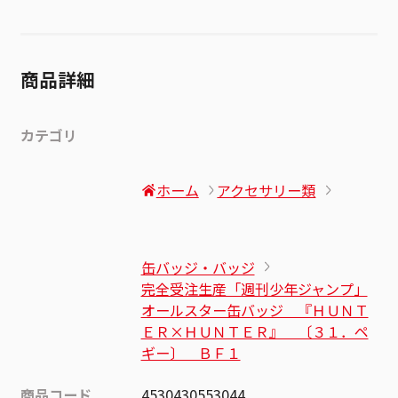
商品詳細
カテゴリ
ホーム
アクセサリー類
缶バッジ・バッジ
完全受注生産「週刊少年ジャンプ」
オールスター缶バッジ 『ＨＵＮＴ
ＥＲ×ＨＵＮＴＥＲ』 〔３１．ペ
ギー〕 ＢＦ１
商品コード
4530430553044