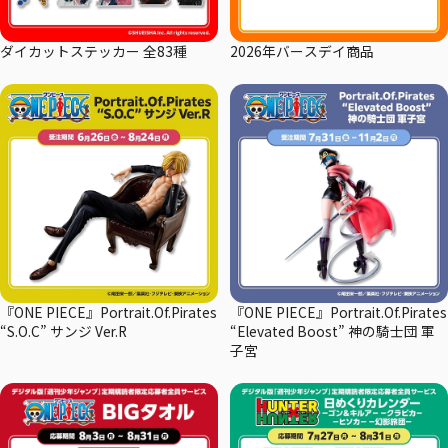
ダイカットステッカー 全83種
2026年バースデイ商品
『ONE PIECE』Portrait.Of.Pirates
『ONE PIECE』Portrait.Of.Pirates
“S.O.C” サンジ Ver.R
“Elevated Boost” 神の騎士団 軍
子宮