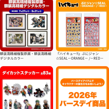
額装高精細複製原画・額装高精細
『ハイキュー!!』ぷにジャン
デジタルカラー
☆SEAL－ORANGE－ /－RED－