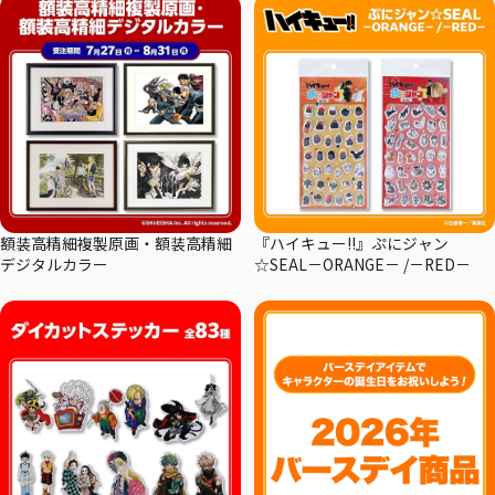
額装高精細複製原画・額装高精細
『ハイキュー!!』ぷにジャン
デジタルカラー
☆SEAL－ORANGE－ /－RED－