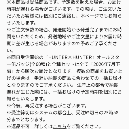
※本商品は受注商品です。予定数を超えた場合、お届け
時期が遅れる場合がございます。その際は、ご注文いた
だいたお客様には個別にご連絡し、本ページでもお知ら
せいたします。
※ご注文多数の場合、発送開始から発送完了までにお時
間をいただくため、発送地域やご注文量によりお届け時
期に差が生じる場合がありますので予めご了承くださ
い。
※同日受注開始の『HUNTER×HUNTER』オールスタ
ー缶バッジ(全60種)と全種セットは全て「2026年7月下
旬」から順次お届けとなります。 複数の商品をお買い上
げの場合は一番遅い納期の商品に合わせての一括お届け
となりますのでご了承ください。 生産上の都合で納期
遅れが生じた際には、一括お届けの予定時期を個別にお
知らせいたします。
※今後、再受注する場合がございます。
※受注締切はシステムの都合上、受注締切日の23時58
分までとなります。
※返品不可 詳しくは
こちら
をご覧ください。