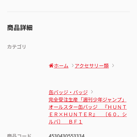
商品詳細
カテゴリ
ホーム
アクセサリー類
缶バッジ・バッジ
完全受注生産「週刊少年ジャンプ」
オールスター缶バッジ 『ＨＵＮＴ
ＥＲ×ＨＵＮＴＥＲ』 〔６０．シ
ルバ〕 ＢＦ１
商品コード
4530430553334