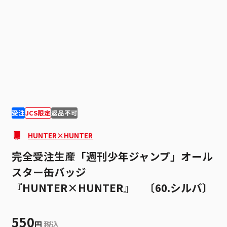
1
1
受注
JCS限定
返品不可
HUNTER×HUNTER
完全受注生産「週刊少年ジャンプ」オール
スター缶バッジ
『HUNTER×HUNTER』 〔60.シルバ〕
550
円
税込