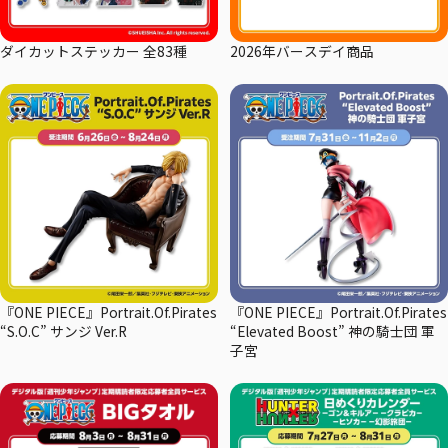
ダイカットステッカー 全83種
2026年バースデイ商品
『ONE PIECE』Portrait.Of.Pirates
『ONE PIECE』Portrait.Of.Pirates
“S.O.C” サンジ Ver.R
“Elevated Boost” 神の騎士団 軍
子宮