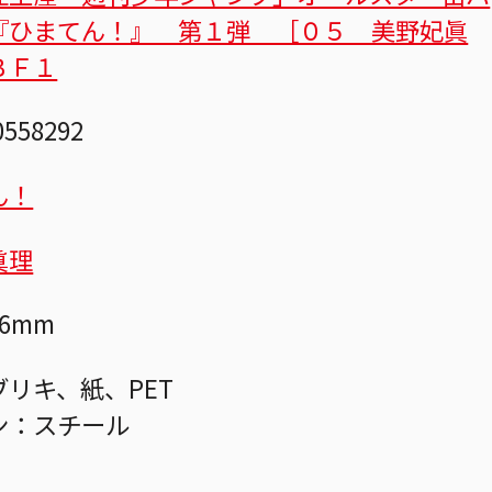
『ひまてん！』 第１弾 ［０５ 美野妃眞
ＢＦ１
0558292
ん！
眞理
6mm
リキ、紙、PET
ン：スチール