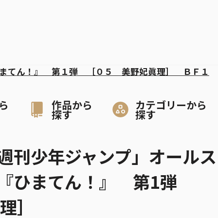
まてん！』 第１弾 ［０５ 美野妃眞理］ ＢＦ１
ら
作品から
カテゴリーから
探す
探す
週刊少年ジャンプ」オールス
 『ひまてん！』 第1弾
眞理］