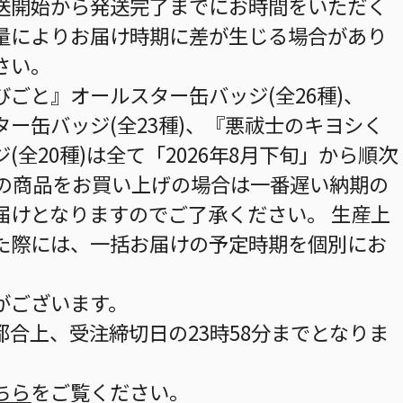
送開始から発送完了までにお時間をいただく
量によりお届け時期に差が生じる場合があり
さい。
ごと』オールスター缶バッジ(全26種)、
ー缶バッジ(全23種)、『悪祓士のキヨシく
全20種)は全て「2026年8月下旬」から順次
数の商品をお買い上げの場合は一番遅い納期の
届けとなりますのでご了承ください。 生産上
た際には、一括お届けの予定時期を個別にお
がございます。
合上、受注締切日の23時58分までとなりま
ちら
をご覧ください。