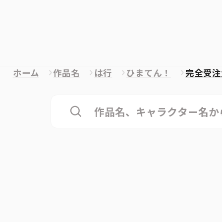
ホーム
作品名
は行
ひまてん！
完全受注