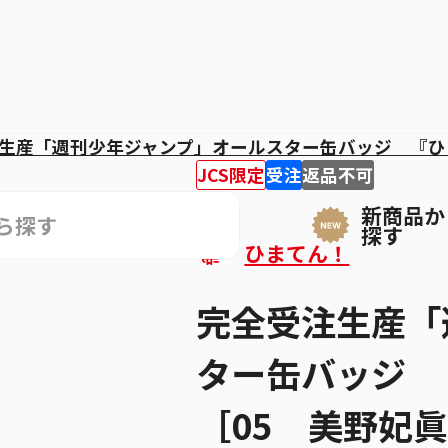
生産「週刊少年ジャンプ」オールスター缶バッジ 『ひ
JCS限定
受注
返品不可
新商品か
探す
ひまてん！
完全受注生産「
ター缶バッジ
［05 美野妃