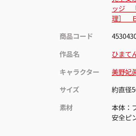
ッジ 
理］ 
商品コード
453043
作品名
ひまて
キャラクター
美野妃
サイズ
約直径5
素材
本体：ブ
安全ピ