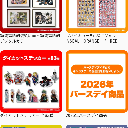
額装高精細複製原画・額装高精細
『ハイキュー!!』ぷにジャン
デジタルカラー
☆SEAL－ORANGE－ /－RED－
ダイカットステッカー 全83種
2026年バースデイ商品