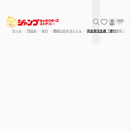
ホーム
作品名
あ行
悪祓士のキヨシくん
完全受注生産「週刊少年ジャ