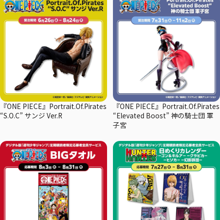
『ONE PIECE』Portrait.Of.Pirates
『ONE PIECE』Portrait.Of.Pirates
“S.O.C” サンジ Ver.R
“Elevated Boost” 神の騎士団 軍
子宮