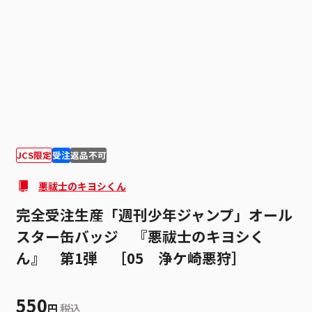
1
1
JCS限定
受注
返品不可
悪祓士のキヨシくん
完全受注生産「週刊少年ジャンプ」オール
スター缶バッジ 『悪祓士のキヨシく
ん』 第1弾 ［05 浄ケ崎悪狩］
550
円
税込