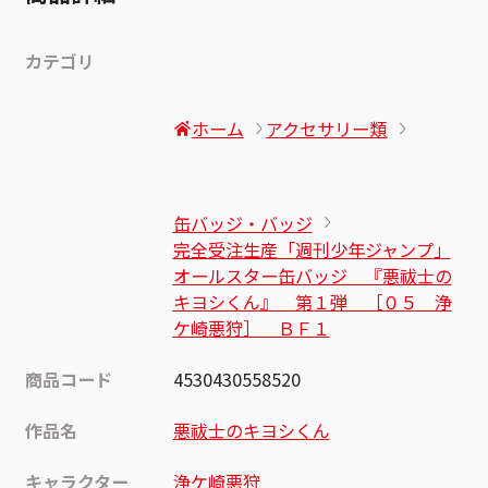
カテゴリ
ホーム
アクセサリー類
缶バッジ・バッジ
完全受注生産「週刊少年ジャンプ」
オールスター缶バッジ 『悪祓士の
キヨシくん』 第１弾 ［０５ 浄
ケ崎悪狩］ ＢＦ１
商品コード
4530430558520
作品名
悪祓士のキヨシくん
キャラクター
浄ケ崎悪狩