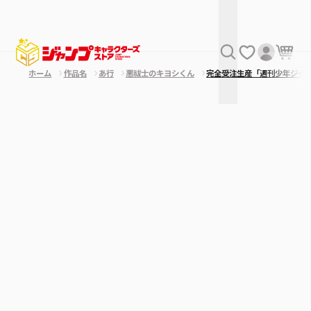
ホーム
作品名
あ行
悪祓士のキヨシくん
完全受注生産「週刊少年ジャ