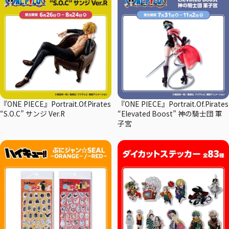
『ONE PIECE』Portrait.Of.Pirates
『ONE PIECE』Portrait.Of.Pirates
“S.O.C” サンジ Ver.R
“Elevated Boost” 神の騎士団 軍
子宮