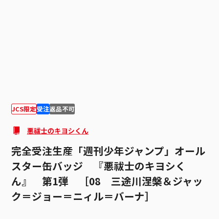
1
1
JCS限定
受注
返品不可
悪祓士のキヨシくん
完全受注生産「週刊少年ジャンプ」オール
スター缶バッジ 『悪祓士のキヨシく
ん』 第1弾 ［08 三途川涅槃＆ジャッ
ク＝ジョー＝ニィル＝バーナ］