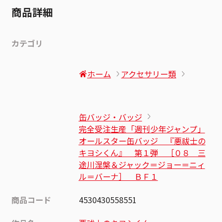
商品詳細
カテゴリ
ホーム
アクセサリー類
缶バッジ・バッジ
完全受注生産「週刊少年ジャンプ」
オールスター缶バッジ 『悪祓士の
キヨシくん』 第１弾 ［０８ 三
途川涅槃＆ジャック＝ジョー＝ニィ
ル＝バーナ］ ＢＦ１
商品コード
4530430558551