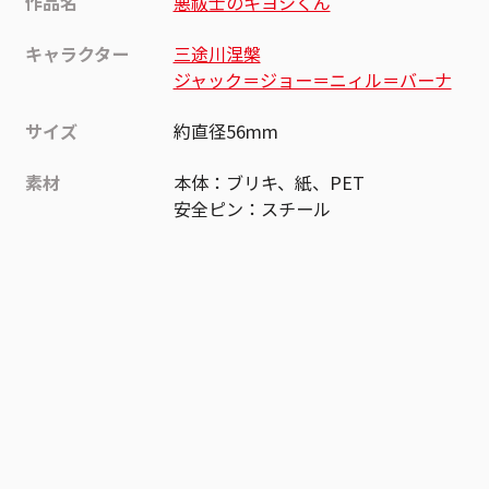
作品名
悪祓士のキヨシくん
キャラクター
三途川涅槃
ジャック＝ジョー＝ニィル＝バーナ
サイズ
約直径56mm
素材
本体：ブリキ、紙、PET
安全ピン：スチール
作品
悪祓士のキヨシくん