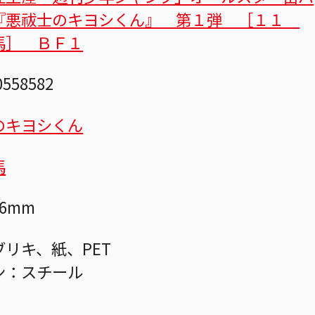
『悪祓士のキヨシくん』 第１弾 ［１１
馬］ ＢＦ１
0558582
のキヨシくん
馬
6mm
リキ、紙、PET
ン：スチール