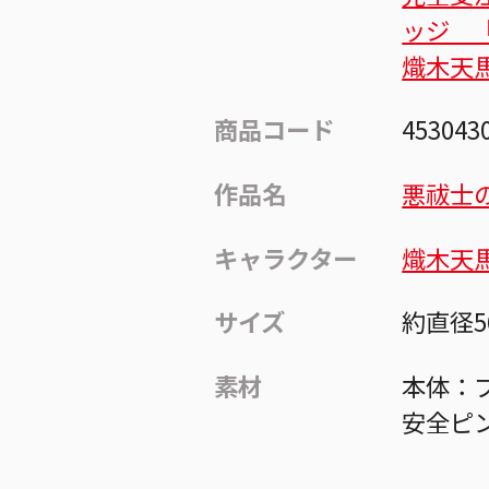
ッジ 
熾木天
商品コード
453043
作品名
悪祓士
キャラクター
熾木天
サイズ
約直径5
素材
本体：ブ
安全ピ