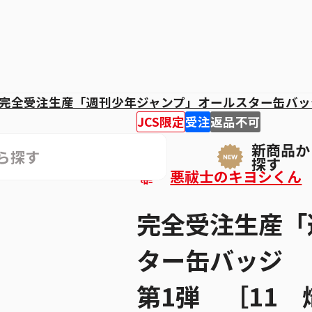
完全受注生産「週刊少年ジャンプ」オールスター缶バッ
JCS限定
受注
返品不可
新商品か
探す
悪祓士のキヨシくん
完全受注生産「
ター缶バッジ
第1弾 ［11