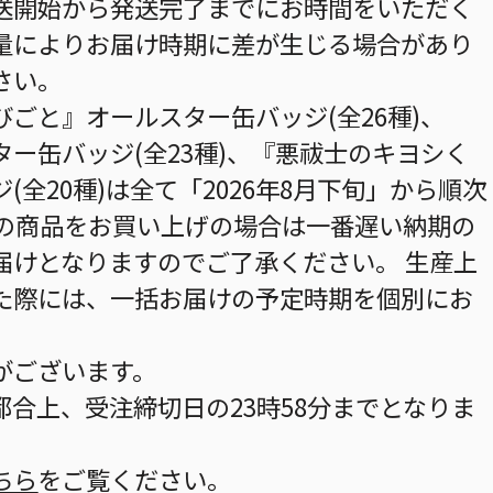
送開始から発送完了までにお時間をいただく
量によりお届け時期に差が生じる場合があり
さい。
ごと』オールスター缶バッジ(全26種)、
ー缶バッジ(全23種)、『悪祓士のキヨシく
全20種)は全て「2026年8月下旬」から順次
数の商品をお買い上げの場合は一番遅い納期の
届けとなりますのでご了承ください。 生産上
た際には、一括お届けの予定時期を個別にお
がございます。
合上、受注締切日の23時58分までとなりま
ちら
をご覧ください。