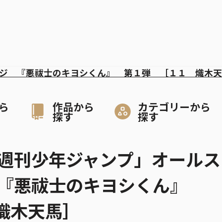
ジ 『悪祓士のキヨシくん』 第１弾 ［１１ 熾木天
ら
作品から
カテゴリーから
探す
探す
週刊少年ジャンプ」オールス
 『悪祓士のキヨシくん』
 熾木天馬］