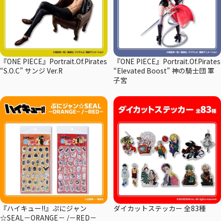
『ONE PIECE』Portrait.Of.Pirates
『ONE PIECE』Portrait.Of.Pirates
“S.O.C” サンジ Ver.R
“Elevated Boost” 神の騎士団 軍
子宮
『ハイキュー!!』ぷにジャン
ダイカットステッカー 全83種
☆SEAL－ORANGE－ /－RED－