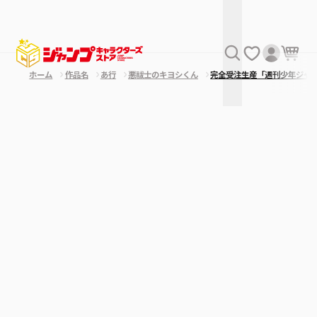
ホーム
作品名
あ行
悪祓士のキヨシくん
完全受注生産「週刊少年ジャ