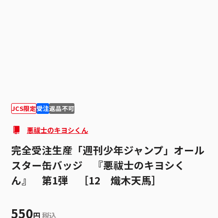
1
1
JCS限定
受注
返品不可
悪祓士のキヨシくん
完全受注生産「週刊少年ジャンプ」オール
スター缶バッジ 『悪祓士のキヨシく
ん』 第1弾 ［12 熾木天馬］
550
円
税込