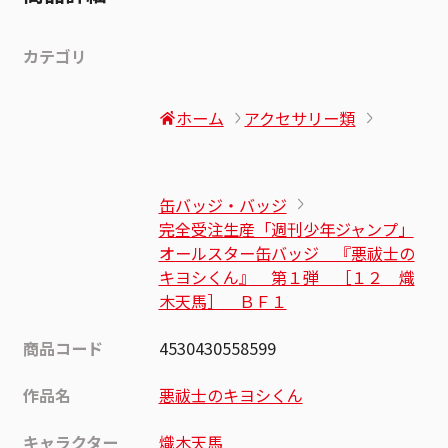
カテゴリ
ホーム
アクセサリー類
缶バッジ・バッジ
完全受注生産「週刊少年ジャンプ」
オールスター缶バッジ 『悪祓士の
キヨシくん』 第１弾 ［１２ 熾
木天馬］ ＢＦ１
商品コード
4530430558599
作品名
悪祓士のキヨシくん
キャラクター
熾木天馬