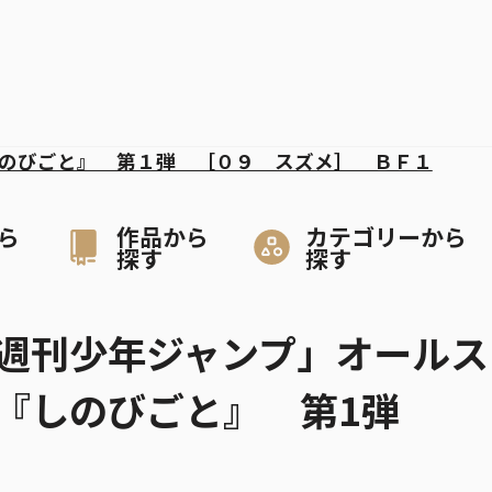
のびごと』 第１弾 ［０９ スズメ］ ＢＦ１
ら
作品から
カテゴリーから
探す
探す
週刊少年ジャンプ」オールス
 『しのびごと』 第1弾
］