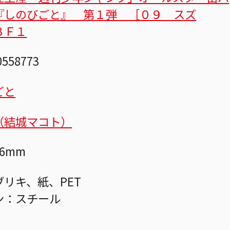
『しのびごと』 第１弾 ［０９ スズ
ＢＦ１
0558773
ごと
（結城マコト）
6mm
リキ、紙、PET
ン：スチール