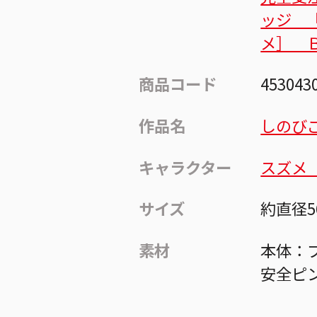
ッジ 
メ］ 
商品コード
453043
作品名
しのび
キャラクター
スズメ
サイズ
約直径5
素材
本体：ブ
安全ピ