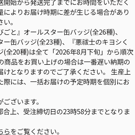
送開始から発送完了までにお時間をいただく
量によりお届け時期に差が生じる場合があり
さい。
ごと』オールスター缶バッジ(全26種)、
ー缶バッジ(全23種)、『悪祓士のキヨシく
全20種)は全て「2026年8月下旬」から順次
数の商品をお買い上げの場合は一番遅い納期の
届けとなりますのでご了承ください。 生産上
た際には、一括お届けの予定時期を個別にお
がございます。
合上、受注締切日の23時58分までとなりま
ちら
をご覧ください。