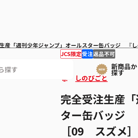
生産「週刊少年ジャンプ」オールスター缶バッジ 『し
JCS限定
受注
返品不可
新商品か
探す
しのびごと
完全受注生産「
ター缶バッジ
［09 スズメ