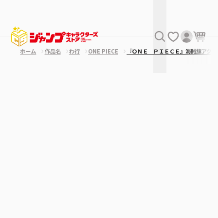
ホーム
作品名
わ行
ONE PIECE
『ＯＮＥ ＰＩＥＣＥ』海賊旗アクリ