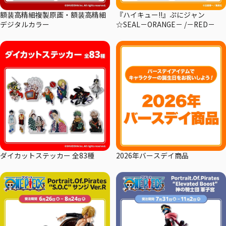
額装高精細複製原画・額装高精細
『ハイキュー!!』ぷにジャン
デジタルカラー
☆SEAL－ORANGE－ /－RED－
ダイカットステッカー 全83種
2026年バースデイ商品