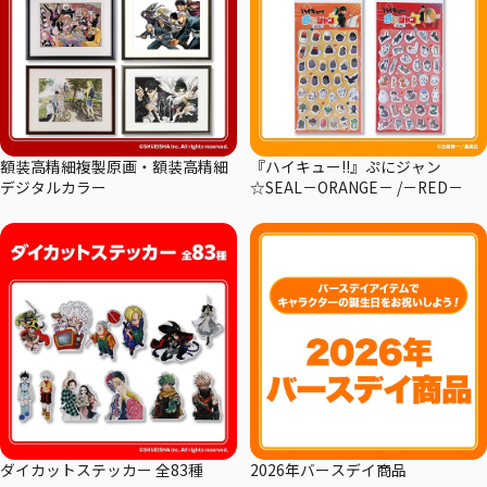
額装高精細複製原画・額装高精細
『ハイキュー!!』ぷにジャン
デジタルカラー
☆SEAL－ORANGE－ /－RED－
ダイカットステッカー 全83種
2026年バースデイ商品