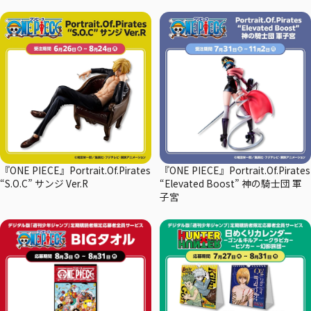
『ONE PIECE』Portrait.Of.Pirates
『ONE PIECE』Portrait.Of.Pirates
“S.O.C” サンジ Ver.R
“Elevated Boost” 神の騎士団 軍
子宮