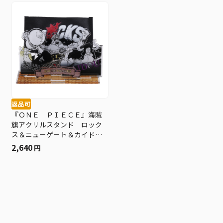
返品可
『ＯＮＥ ＰＩＥＣＥ』海賊
旗アクリルスタンド ロック
ス＆ニューゲート＆カイド
ウ ＢＦ３
2,640
円