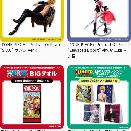
『ONE PIECE』Portrait.Of.Pirates
『ONE PIECE』Portrait.Of.Pirates
“S.O.C” サンジ Ver.R
“Elevated Boost” 神の騎士団 軍
子宮