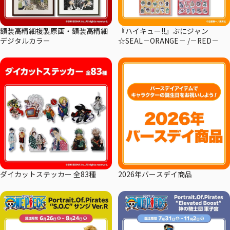
額装高精細複製原画・額装高精細
『ハイキュー!!』ぷにジャン
デジタルカラー
☆SEAL－ORANGE－ /－RED－
ダイカットステッカー 全83種
2026年バースデイ商品