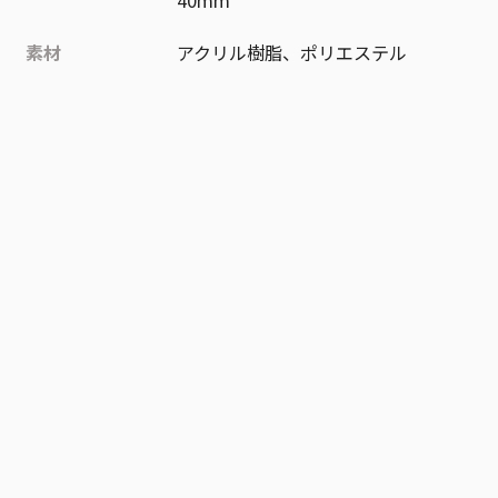
40mm
素材
アクリル樹脂、ポリエステル
作品
ONE PIECE
お気に入り作品に登録する