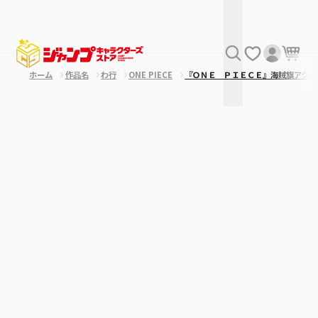
ホーム
作品名
わ行
ONE PIECE
『ＯＮＥ ＰＩＥＣＥ』海賊旗アクリ