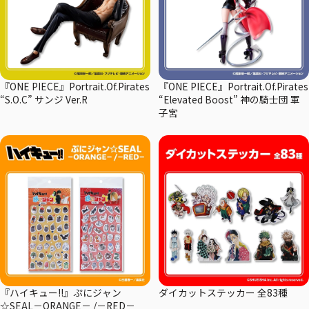
『ONE PIECE』Portrait.Of.Pirates
『ONE PIECE』Portrait.Of.Pirates
“S.O.C” サンジ Ver.R
“Elevated Boost” 神の騎士団 軍
子宮
『ハイキュー!!』ぷにジャン
ダイカットステッカー 全83種
☆SEAL－ORANGE－ /－RED－