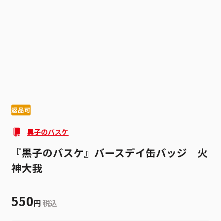
1
4
返品可
黒子のバスケ
『黒子のバスケ』バースデイ缶バッジ 火
神大我
550
円
税込