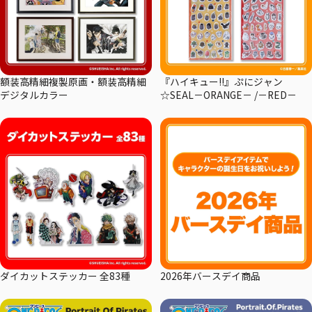
額装高精細複製原画・額装高精細
『ハイキュー!!』ぷにジャン
デジタルカラー
☆SEAL－ORANGE－ /－RED－
ダイカットステッカー 全83種
2026年バースデイ商品