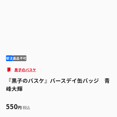
1
2
受注
返品不可
黒子のバスケ
『黒子のバスケ』バースデイ缶バッジ 青
峰大輝
550
円
税込