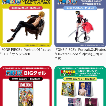
『ONE PIECE』Portrait.Of.Pirates
『ONE PIECE』Portrait.Of.Pirates
“S.O.C” サンジ Ver.R
“Elevated Boost” 神の騎士団 軍
子宮