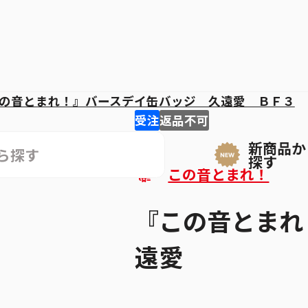
の音とまれ！』バースデイ缶バッジ 久遠愛 ＢＦ３
受注
返品不可
新商品か
探す
この音とまれ！
『この音とまれ
遠愛