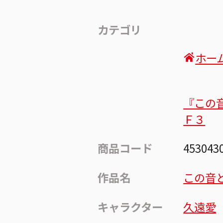
カテゴリ
ホー
『この
Ｆ３
商品コード
453043
作品名
この音
キャラクター
久遠愛