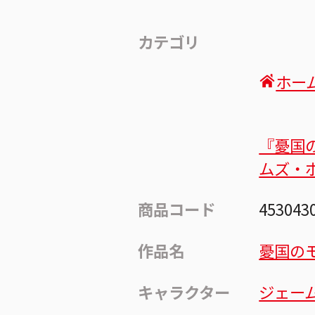
カテゴリ
ホー
『憂国
ムズ・
商品コード
453043
作品名
憂国の
キャラクター
ジェー