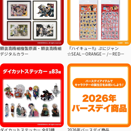
額装高精細複製原画・額装高精細
『ハイキュー!!』ぷにジャン
デジタルカラー
☆SEAL－ORANGE－ /－RED－
ダイカットステッカー 全83種
2026年バースデイ商品