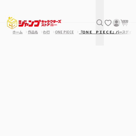
ホーム
作品名
わ行
ONE PIECE
『ＯＮＥ ＰＩＥＣＥ』バースデイ缶