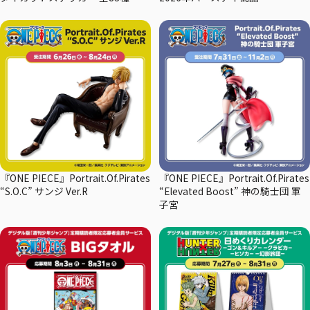
『ONE PIECE』Portrait.Of.Pirates
『ONE PIECE』Portrait.Of.Pirates
“S.O.C” サンジ Ver.R
“Elevated Boost” 神の騎士団 軍
子宮