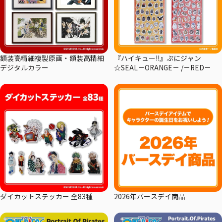
額装高精細複製原画・額装高精細
『ハイキュー!!』ぷにジャン
デジタルカラー
☆SEAL－ORANGE－ /－RED－
ダイカットステッカー 全83種
2026年バースデイ商品