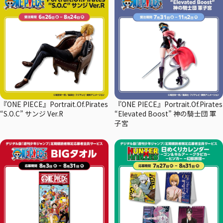
『ONE PIECE』Portrait.Of.Pirates
『ONE PIECE』Portrait.Of.Pirates
“S.O.C” サンジ Ver.R
“Elevated Boost” 神の騎士団 軍
子宮