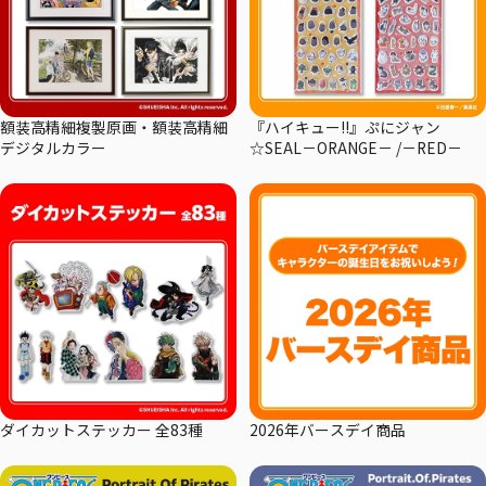
額装高精細複製原画・額装高精細
『ハイキュー!!』ぷにジャン
デジタルカラー
☆SEAL－ORANGE－ /－RED－
ダイカットステッカー 全83種
2026年バースデイ商品