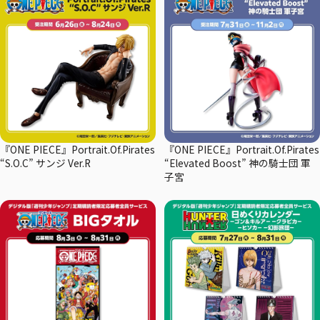
『ONE PIECE』Portrait.Of.Pirates
『ONE PIECE』Portrait.Of.Pirates
“S.O.C” サンジ Ver.R
“Elevated Boost” 神の騎士団 軍
子宮