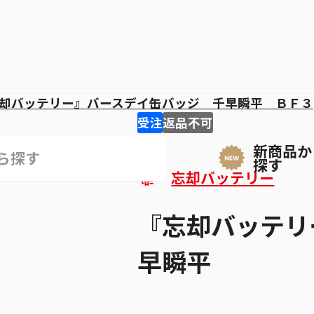
却バッテリー』バースデイ缶バッジ 千早瞬平 ＢＦ３
受注
返品不可
新商品か
探す
忘却バッテリー
『忘却バッテリ
早瞬平