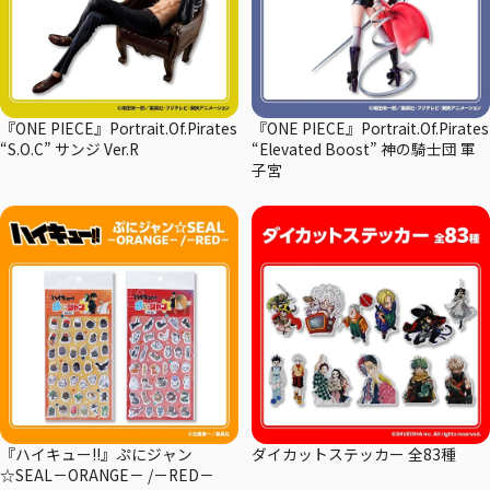
『ONE PIECE』Portrait.Of.Pirates
『ONE PIECE』Portrait.Of.Pirates
“S.O.C” サンジ Ver.R
“Elevated Boost” 神の騎士団 軍
子宮
『ハイキュー!!』ぷにジャン
ダイカットステッカー 全83種
☆SEAL－ORANGE－ /－RED－