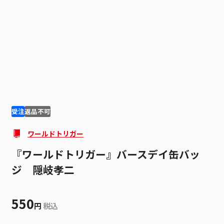
1
2
受注
返品不可
ワールドトリガー
『ワールドトリガー』バースデイ缶バッ
ジ 隠岐孝二
550
円
税込