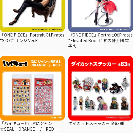
『ONE PIECE』Portrait.Of.Pirates
『ONE PIECE』Portrait.Of.Pirates
“S.O.C” サンジ Ver.R
“Elevated Boost” 神の騎士団 軍
子宮
『ハイキュー!!』ぷにジャン
ダイカットステッカー 全83種
☆SEAL－ORANGE－ /－RED－