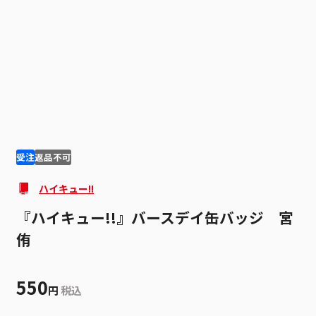
1
2
受注
返品不可
ハイキュー!!
『ハイキュー!!』バースデイ缶バッジ 宮
侑
550
円
税込