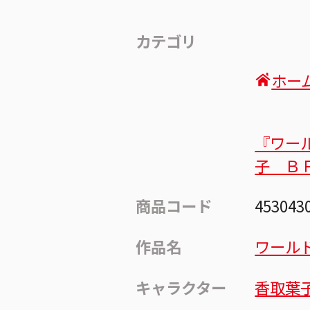
カテゴリ
ホー
『ワー
子 Ｂ
商品コード
453043
作品名
ワール
キャラクター
香取葉