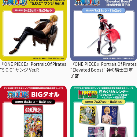
『ONE PIECE』Portrait.Of.Pirates
『ONE PIECE』Portrait.Of.Pirates
“S.O.C” サンジ Ver.R
“Elevated Boost” 神の騎士団 軍
子宮