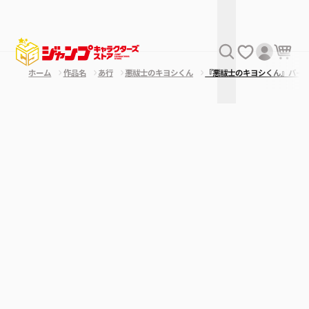
ホーム
作品名
あ行
悪祓士のキヨシくん
『悪祓士のキヨシくん』バー