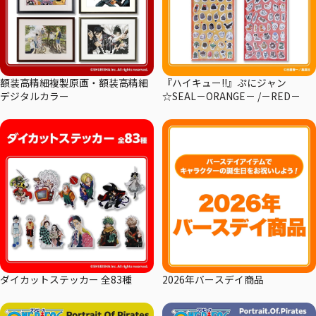
額装高精細複製原画・額装高精細
『ハイキュー!!』ぷにジャン
デジタルカラー
☆SEAL－ORANGE－ /－RED－
ダイカットステッカー 全83種
2026年バースデイ商品