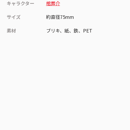
キャラクター
棺葬介
サイズ
約直径75mm
素材
ブリキ、紙、鉄、PET
作品
悪祓士のキヨシくん
お気に入り作品に登録する