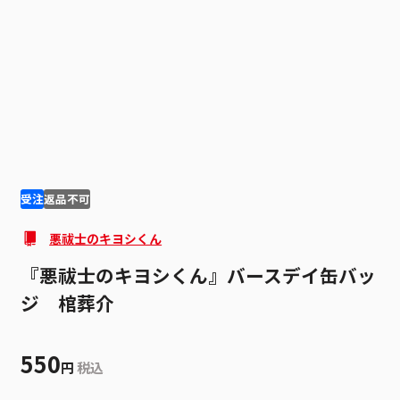
1
2
受注
返品不可
悪祓士のキヨシくん
『悪祓士のキヨシくん』バースデイ缶バッ
ジ 棺葬介
550
円
税込