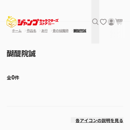
ホーム
作品名
あ行
青の祓魔師
醐醍院誠
醐醍院誠
0
全
件
絞り込み
発売日
各アイコンの説明を見る