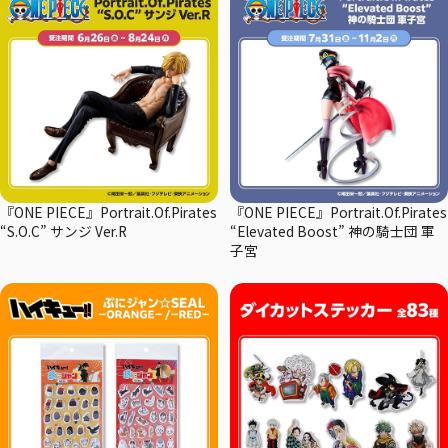
『ONE PIECE』Portrait.Of.Pirates
『ONE PIECE』Portrait.Of.Pirates
“S.O.C” サンジ Ver.R
“Elevated Boost” 神の騎士団 軍
子宮