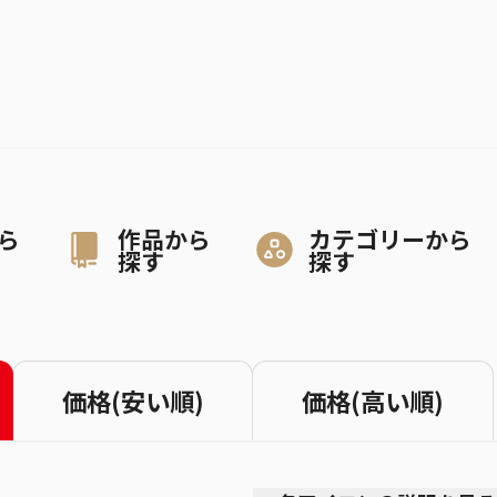
ら
作品から
カテゴリーから
探す
探す
価格(安い順)
価格(高い順)