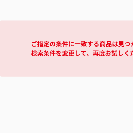
ご指定の条件に一致する商品は見つ
検索条件を変更して、再度お試しく