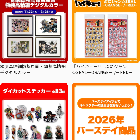
額装高精細複製原画・額装高精細
『ハイキュー!!』ぷにジャン
デジタルカラー
☆SEAL－ORANGE－ /－RED－