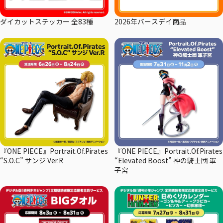
ダイカットステッカー 全83種
2026年バースデイ商品
『ONE PIECE』Portrait.Of.Pirates
『ONE PIECE』Portrait.Of.Pirates
“S.O.C” サンジ Ver.R
“Elevated Boost” 神の騎士団 軍
子宮