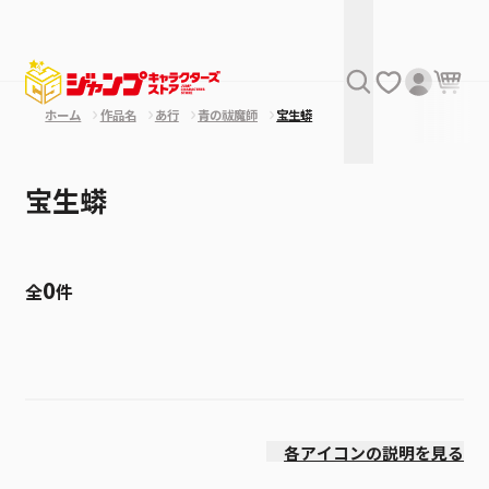
ホーム
作品名
あ行
青の祓魔師
宝生蟒
宝生蟒
0
全
件
絞り込み
価格(安い順)
各アイコンの説明を見る