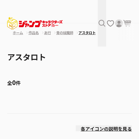
ホーム
作品名
あ行
青の祓魔師
アスタロト
アスタロト
0
全
件
絞り込み
発売日
各アイコンの説明を見る