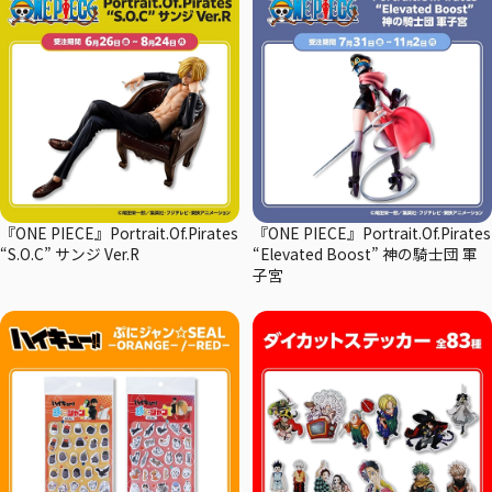
『ONE PIECE』Portrait.Of.Pirates
『ONE PIECE』Portrait.Of.Pirates
“S.O.C” サンジ Ver.R
“Elevated Boost” 神の騎士団 軍
子宮