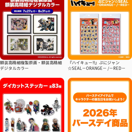
額装高精細複製原画・額装高精細
『ハイキュー!!』ぷにジャン
デジタルカラー
☆SEAL－ORANGE－ /－RED－