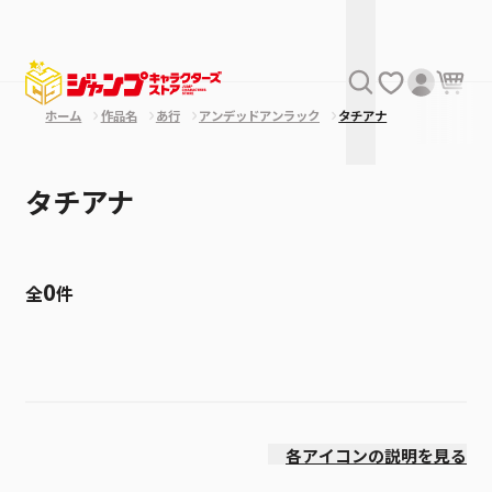
ホーム
作品名
あ行
アンデッドアンラック
タチアナ
タチアナ
0
全
件
絞り込み
発売日
各アイコンの説明を見る