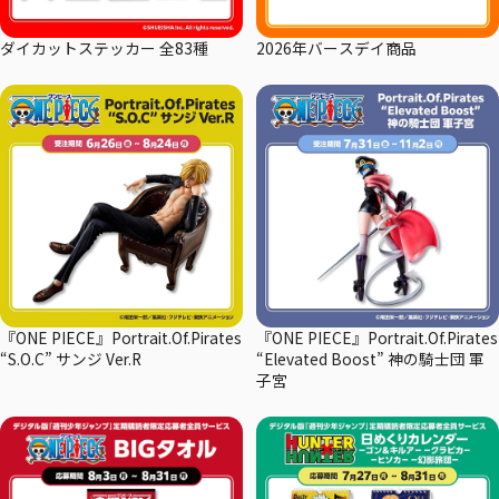
ダイカットステッカー 全83種
2026年バースデイ商品
『ONE PIECE』Portrait.Of.Pirates
『ONE PIECE』Portrait.Of.Pirates
“S.O.C” サンジ Ver.R
“Elevated Boost” 神の騎士団 軍
子宮