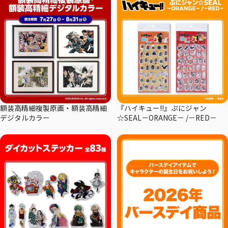
額装高精細複製原画・額装高精細
『ハイキュー!!』ぷにジャン
デジタルカラー
☆SEAL－ORANGE－ /－RED－