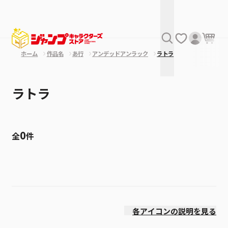
ホーム
作品名
あ行
アンデッドアンラック
ラトラ
ラトラ
0
全
件
絞り込み
発売日
各アイコンの説明を見る