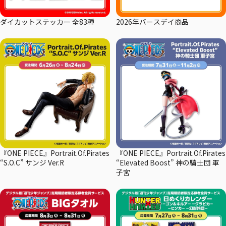
ダイカットステッカー 全83種
2026年バースデイ商品
『ONE PIECE』Portrait.Of.Pirates
『ONE PIECE』Portrait.Of.Pirates
“S.O.C” サンジ Ver.R
“Elevated Boost” 神の騎士団 軍
子宮