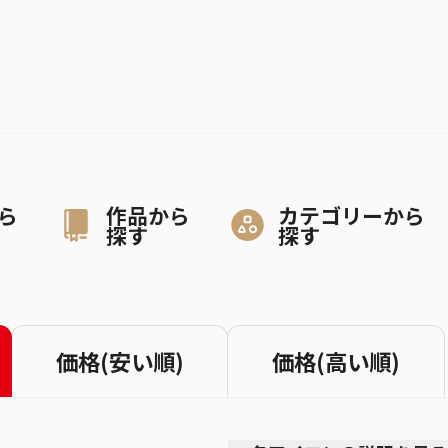
ら
作品から
カテゴリーから
探す
探す
価格(安い順)
価格(高い順)