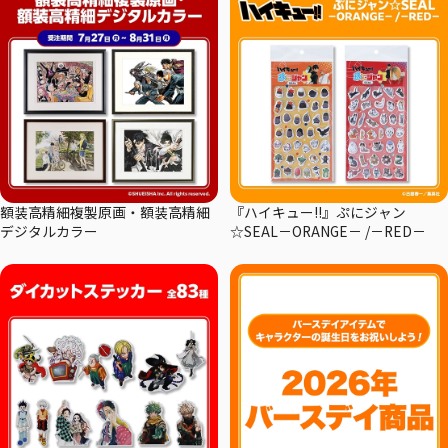
額装高精細複製原画・額装高精細
『ハイキュー!!』ぷにジャン
デジタルカラー
☆SEAL－ORANGE－ /－RED－