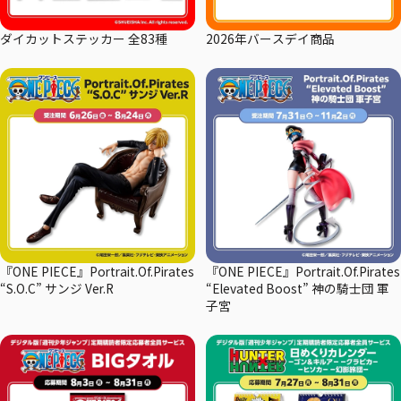
ダイカットステッカー 全83種
2026年バースデイ商品
『ONE PIECE』Portrait.Of.Pirates
『ONE PIECE』Portrait.Of.Pirates
“S.O.C” サンジ Ver.R
“Elevated Boost” 神の騎士団 軍
子宮