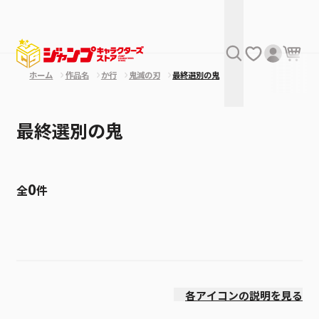
ホーム
作品名
か行
鬼滅の刃
最終選別の鬼
最終選別の鬼
0
全
件
絞り込み
発売日
各アイコンの説明を見る