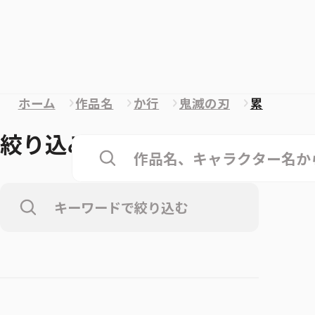
ホーム
作品名
か行
鬼滅の刃
累
絞り込み
クリア