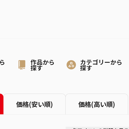
ら
作品から
カテゴリーから
探す
探す
価格(安い順)
価格(高い順)