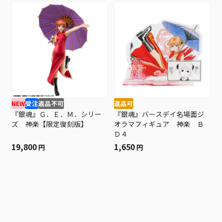
NEW
受注
返品不可
返品可
『銀魂』Ｇ．Ｅ．Ｍ．シリー
『銀魂』バースデイ名場面ジ
ズ 神楽【限定復刻版】
オラマフィギュア 神楽 Ｂ
Ｄ４
19,800
1,650
円
円