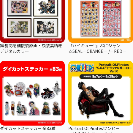
額装高精細複製原画・額装高精細
『ハイキュー!!』ぷにジャン
デジタルカラー
☆SEAL－ORANGE－ /－RED－
ダイカットステッカー 全83種
Portrait.Of.Piratesワンピー