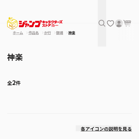
ホーム
作品名
か行
銀魂
神楽
神楽
2
全
件
絞り込み
発売日
各アイコンの説明を見る