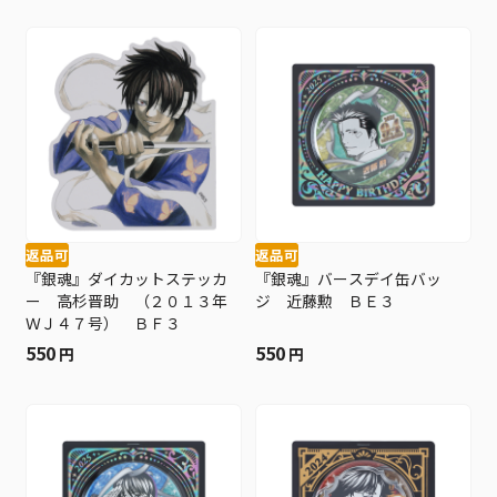
返品可
返品可
『銀魂』ダイカットステッカ
『銀魂』バースデイ缶バッ
ー 高杉晋助 （２０１３年
ジ 近藤勲 ＢＥ３
ＷＪ４７号） ＢＦ３
550
550
円
円