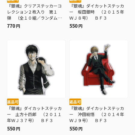
『銀魂』クリアステッカーコ
『銀魂』ダイカットステッカ
レクション２枚入り 第１
ー 坂田銀時 （２０１５年
弾 （全１０組／ランダム１
ＷＪ８号） ＢＦ３
組入り） ＢＥ４−ＪＦ
770
550
円
円
返品可
返品可
『銀魂』ダイカットステッカ
『銀魂』ダイカットステッカ
ー 土方十四郎 （２０１１
ー 沖田総悟 （２０１４年
年ＷＪ３７号） ＢＦ３
ＷＪ９号） ＢＦ３
550
550
円
円