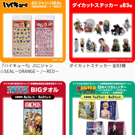
『ハイキュー!!』ぷにジャン
ダイカットステッカー 全83種
☆SEAL－ORANGE－ /－RED－