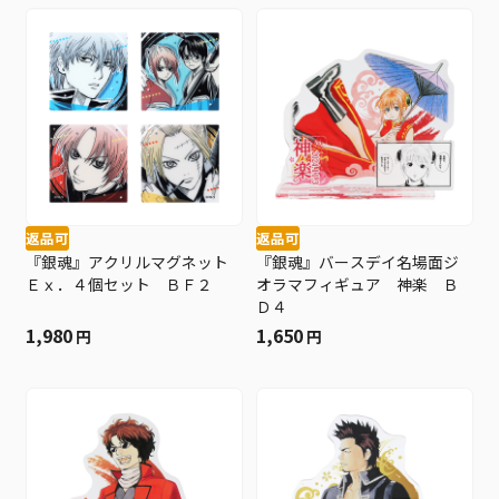
返品可
返品可
『銀魂』アクリルマグネット
『銀魂』バースデイ名場面ジ
Ｅｘ．４個セット ＢＦ２
オラマフィギュア 神楽 Ｂ
Ｄ４
1,980
1,650
円
円