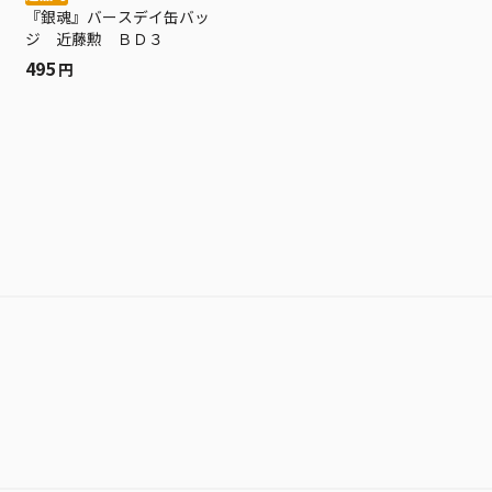
『銀魂』バースデイ缶バッ
ジ 近藤勲 ＢＤ３
495
円