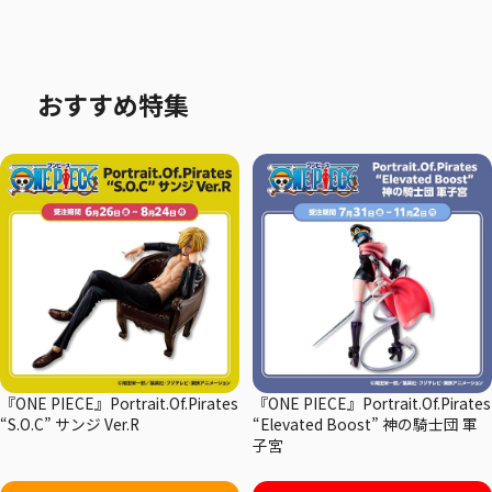
おすすめ特集
『ONE PIECE』Portrait.Of.Pirates
『ONE PIECE』Portrait.Of.Pirates
“S.O.C” サンジ Ver.R
“Elevated Boost” 神の騎士団 軍
子宮