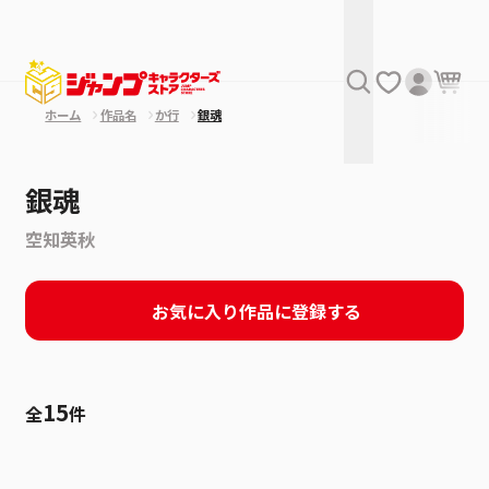
ホーム
作品名
か行
銀魂
銀魂
空知英秋
お気に入り作品に登録する
15
全
件
絞り込み