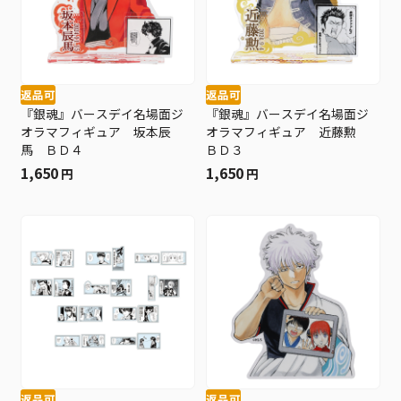
返品可
返品可
『銀魂』バースデイ名場面ジ
『銀魂』バースデイ名場面ジ
オラマフィギュア 坂本辰
オラマフィギュア 近藤勲
馬 ＢＤ４
ＢＤ３
1,650
1,650
円
円
返品可
返品可