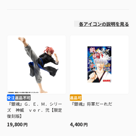
価格(高い順)
各アイコンの説明を見る
受注
返品不可
返品可
『銀魂』Ｇ．Ｅ．Ｍ．シリー
『銀魂』将軍だーれだ
ズ 神威 ｖｅｒ．弐【限定
復刻版】
19,800
4,400
円
円