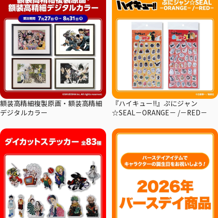
額装高精細複製原画・額装高精細
『ハイキュー!!』ぷにジャン
デジタルカラー
☆SEAL－ORANGE－ /－RED－