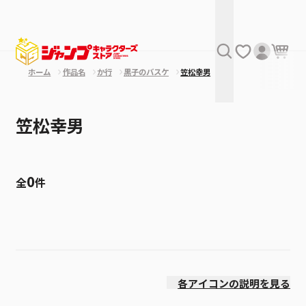
ホーム
作品名
か行
黒子のバスケ
笠松幸男
笠松幸男
0
全
件
絞り込み
発売日
各アイコンの説明を見る