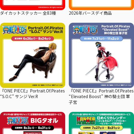
ダイカットステッカー 全83種
2026年バースデイ商品
『ONE PIECE』Portrait.Of.Pirates
『ONE PIECE』Portrait.Of.Pirates
“S.O.C” サンジ Ver.R
“Elevated Boost” 神の騎士団 軍
子宮