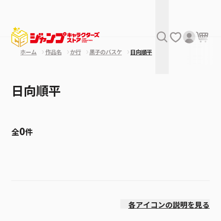
ホーム
作品名
か行
黒子のバスケ
日向順平
日向順平
0
全
件
絞り込み
発売日
各アイコンの説明を見る