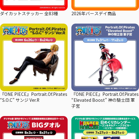
ダイカットステッカー 全83種
2026年バースデイ商品
『ONE PIECE』Portrait.Of.Pirates
『ONE PIECE』Portrait.Of.Pirates
“S.O.C” サンジ Ver.R
“Elevated Boost” 神の騎士団 軍
子宮