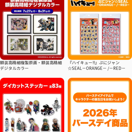
額装高精細複製原画・額装高精細
『ハイキュー!!』ぷにジャン
デジタルカラー
☆SEAL－ORANGE－ /－RED－