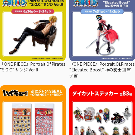
『ONE PIECE』Portrait.Of.Pirates
『ONE PIECE』Portrait.Of.Pirates
“S.O.C” サンジ Ver.R
“Elevated Boost” 神の騎士団 軍
子宮