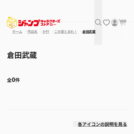
ホーム
作品名
か行
この音とまれ！
倉田武蔵
倉田武蔵
0
全
件
絞り込み
発売日
各アイコンの説明を見る